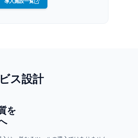
導入施設一覧
ビス設計
質を
へ