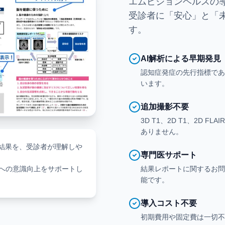
エムビジョンヘルスの
受診者に「安心」と「
す。
AI解析による早期発見
認知症発症の先行指標であ
います。
追加撮影不要
3D T1、2D T1、2D
ありません。
な結果を、受診者が理解しや
専門医サポート
結果レポートに関するお問
への意識向上をサポートし
能です。
導入コスト不要
初期費用や固定費は一切不