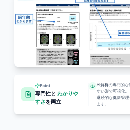
AI解析の専門的
Point
すい形で可視化。
専門性と
わかりや
継続的な健康管理
すさ
を両立
ます。