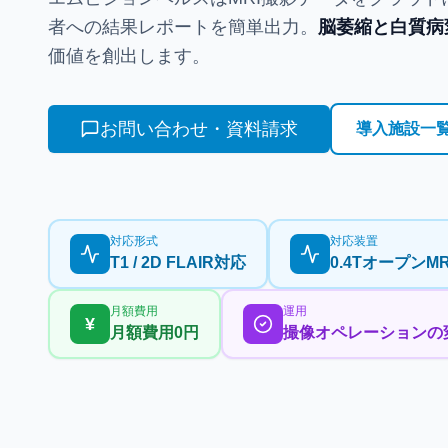
者への結果レポートを簡単出力。
脳萎縮と白質病
価値を創出します。
お問い合わせ・資料請求
導入施設一
対応形式
対応装置
T1 / 2D FLAIR対応
0.4TオープンM
月額費用
運用
¥
月額費用0円
撮像オペレーションの