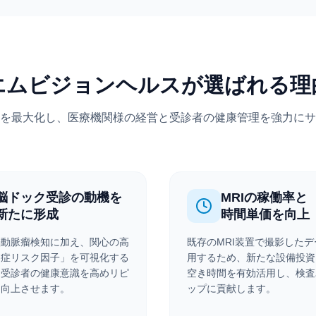
エムビジョンヘルスが選ばれる理
を最大化し、医療機関様の経営と受診者の健康管理を強力にサ
脳ドック受診の動機を
MRIの稼働率と
新たに形成
時間単価を向上
脳動脈瘤検知に加え、関心の高
既存のMRI装置で撮影した
知症リスク因子」を可視化する
用するため、新たな設備投資
、受診者の健康意識を高めリピ
空き時間を有効活用し、検査
を向上させます。
ップに貢献します。