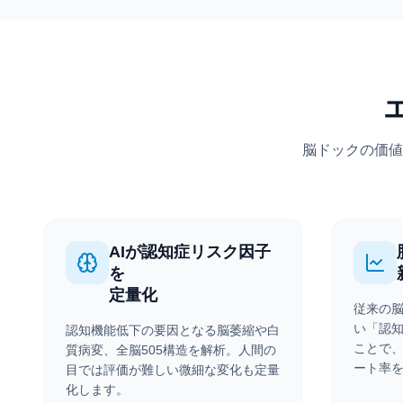
脳ドックの価値
AIが認知症リスク因子
を
定量化
従来の
い「認
認知機能低下の要因となる脳萎縮や白
ことで
質病変、全脳505構造を解析。人間の
ート率
目では評価が難しい微細な変化も定量
化します。