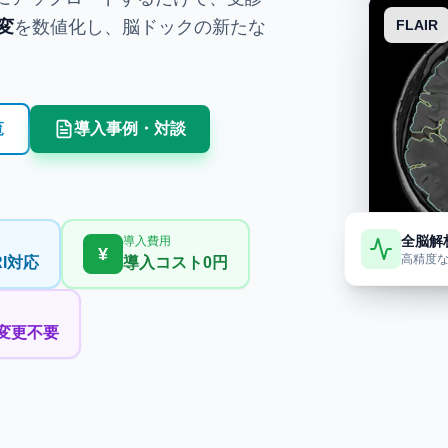
変
を数値化し、脳ドックの新たな
FLAIR
覧
導入事例・対談
全脳解
導入費用
¥
高精度
RI対応
導入コスト0円
変更不要