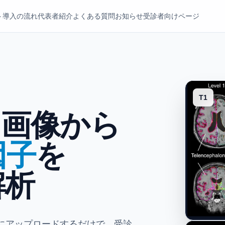
ト
導入の流れ
代表者紹介
よくある質問
お知らせ
受診者向けページ
T1
I画像から
因子
を
解析
ドにアップロードするだけで、受診